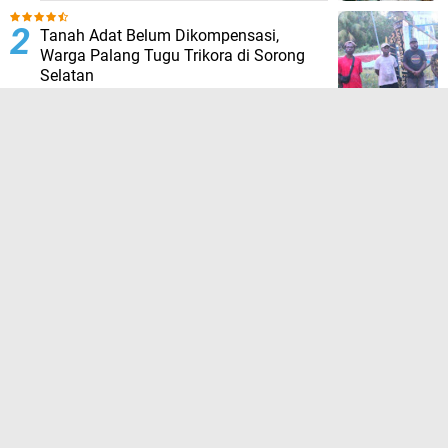
Tanah Adat Belum Dikompensasi,
Warga Palang Tugu Trikora di Sorong
Selatan
HUT ke-23 Sorong Selatan: Tim 13
“Pejuang Daerah” Tagih Janji, 23 Tahun
Dinilai Hanya Jadi Wacana
Hujan Deras Picu Banjir di Padang
Pariaman, 50 Hektar Sawah Rusak,
Warga Desak Normalisasi Sungai
Batang Tiku
Setelah Lama Vakum, Kolam Muara Kati
Kini Hadir Kembali Sambut HUT RI ke-81