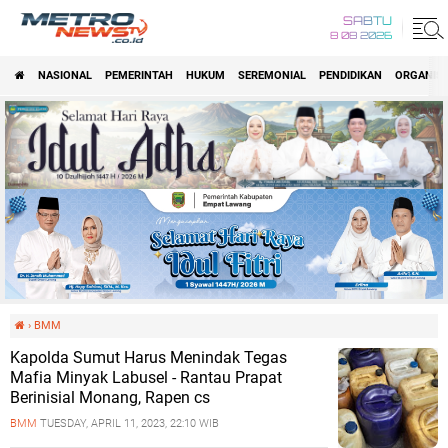
SABTU
8 08 2026
NASIONAL
PEMERINTAH
HUKUM
SEREMONIAL
PENDIDIKAN
ORGANISA
›
BMM
Kapolda Sumut Harus Menindak Tegas
Mafia Minyak Labusel - Rantau Prapat
Berinisial Monang, Rapen cs
BMM
TUESDAY, APRIL 11, 2023, 22:10 WIB