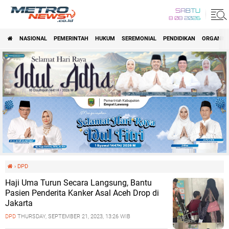
SABTU
8 08 2026
NASIONAL
PEMERINTAH
HUKUM
SEREMONIAL
PENDIDIKAN
ORGANISA
›
DPD
Haji Uma Turun Secara Langsung, Bantu
Pasien Penderita Kanker Asal Aceh Drop di
Jakarta
DPD
THURSDAY, SEPTEMBER 21, 2023, 13:26 WIB