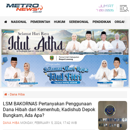
JUM'AT
7 08 2026
NASIONAL
PEMERINTAH
HUKUM
SEREMONIAL
PENDIDIKAN
ORGANISA
›
Dana Hiba
LSM BAKORNAS Pertanyakan Penggunaan
Dana Hibah dari Kemenhub, Kadishub Depok
Bungkam, Ada Apa?
DANA HIBA
MONDAY, FEBRUARY 5, 2024, 17:42 WIB