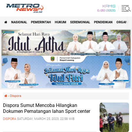
KAMIS
6 08 2026
NASIONAL
PEMERINTAH
HUKUM
SEREMONIAL
PENDIDIKAN
ORGANISA
›
Dispora
Dispora Sumut Mencoba Hilangkan
Dokumen Pematangan lahan Sport center
DISPORA
SATURDAY, MARCH 25, 2023, 22:58 WIB