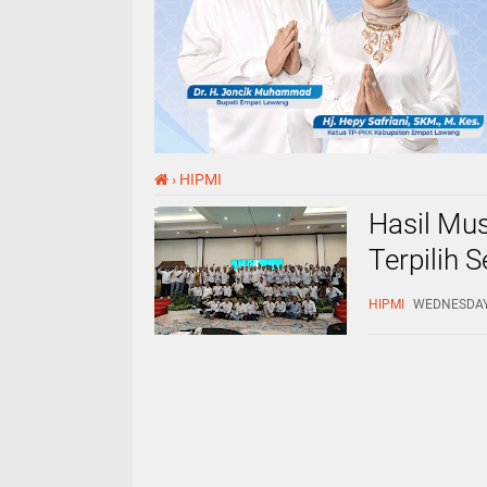
›
HIPMI
Hasil Mus
Terpilih 
Cilegon
HIPMI
WEDNESDAY,