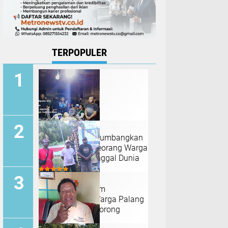
TERPOPULER
Angin Kencang Tumbangkan
Pohon Kelapa, Seorang Warga
Nias Barat Meninggal Dunia
Tanah Adat Belum
Dikompensasi, Warga Palang
Tugu Trikora di Sorong
Selatan