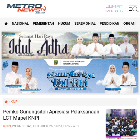
JUM'AT
7 08 2026
NASIONAL
PEMERINTAH
HUKUM
SEREMONIAL
PENDIDIKAN
ORGANISA
›
KNPI
Pemko Gunungsitoli Apresiasi Pelaksanaan
LCT Mapel KNPI
KNPI
WEDNESDAY, OCTOBER 25, 2023, 00:55 WIB