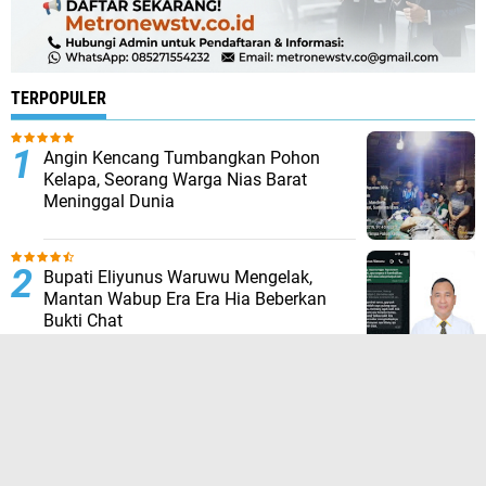
TERPOPULER
Angin Kencang Tumbangkan Pohon
Kelapa, Seorang Warga Nias Barat
Meninggal Dunia
Bupati Eliyunus Waruwu Mengelak,
Mantan Wabup Era Era Hia Beberkan
Bukti Chat
Tanah Adat Belum Dikompensasi,
Warga Palang Tugu Trikora di Sorong
Selatan