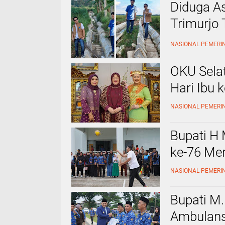
‎Diduga A
Trimurjo 
Dipertan
NASIONAL PEMERI
OKU Sela
Hari Ibu 
NASIONAL PEMERI
Bupati H
ke-76 Me
NASIONAL PEMERI
Bupati M.
Ambulans