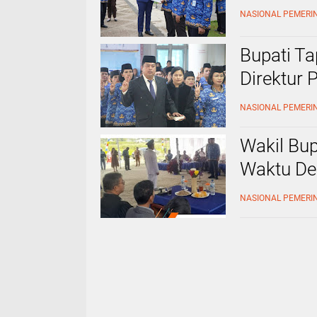
NASIONAL PEMERI
‎Bupati T
Direktur
Pendidika
NASIONAL PEMERI
Wakil Bup
Waktu De
Bersatu 
NASIONAL PEMERI