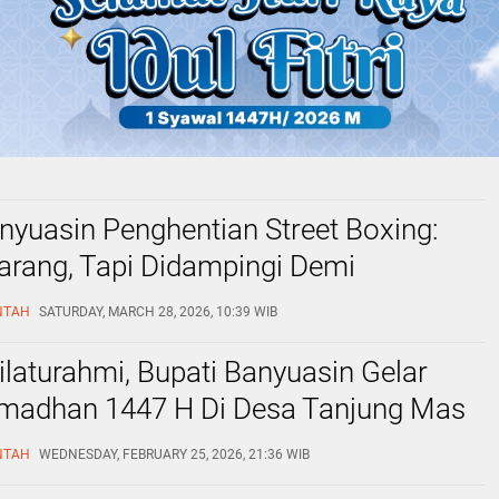
nyuasin Penghentian Street Boxing:
arang, Tapi Didampingi Demi
atan BANYUASIN
NTAH
SATURDAY, MARCH 28, 2026, 10:39 WIB
ilaturahmi, Bupati Banyuasin Gelar
amadhan 1447 H Di Desa Tanjung Mas
 JAYA
NTAH
WEDNESDAY, FEBRUARY 25, 2026, 21:36 WIB