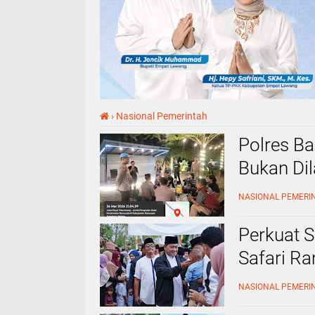
›
Nasional Pemerintah
Polres Ba
Bukan Dil
Keselam
NASIONAL PEMERI
Perkuat S
Safari R
MAKARTI
NASIONAL PEMERI