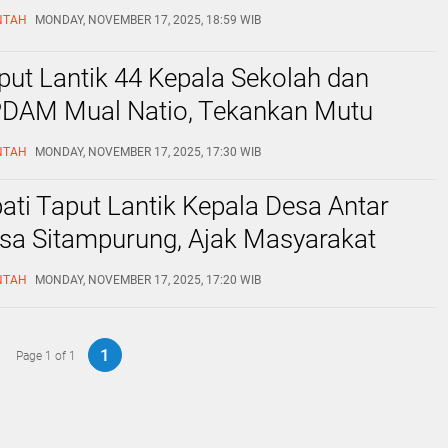
NTAH
MONDAY, NOVEMBER 17, 2025, 18:59 WIB
aput Lantik 44 Kepala Sekolah dan
 PDAM Mual Natio, Tekankan Mutu
n dan Integritas
NTAH
MONDAY, NOVEMBER 17, 2025, 17:30 WIB
ati Taput Lantik Kepala Desa Antar
sa Sitampurung, Ajak Masyarakat
Membangun Desa
NTAH
MONDAY, NOVEMBER 17, 2025, 17:20 WIB
1
Page 1 of 1