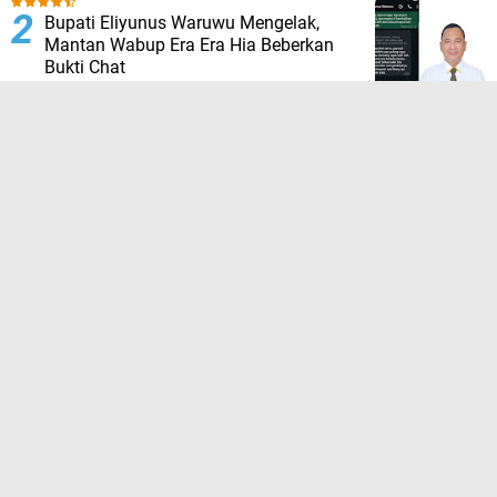
Bupati Eliyunus Waruwu Mengelak,
Mantan Wabup Era Era Hia Beberkan
Bukti Chat
Tanah Adat Belum Dikompensasi,
Warga Palang Tugu Trikora di Sorong
Selatan
HUT ke-23 Sorong Selatan: Tim 13
“Pejuang Daerah” Tagih Janji, 23 Tahun
Dinilai Hanya Jadi Wacana
Hujan Deras Picu Banjir di Padang
Pariaman, 50 Hektar Sawah Rusak,
Warga Desak Normalisasi Sungai
Batang Tiku