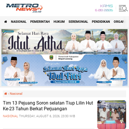
KAMIS
6 08 2026
NASIONAL
PEMERINTAH
HUKUM
SEREMONIAL
PENDIDIKAN
ORGANISA
›
Nasional
Tim 13 Pejuang Soron selatan Tiup Lilin Hut
Ke-23 Tahun Berkat Perjuangan
NASIONAL
THURSDAY, AUGUST 6, 2026, 23:30 WIB