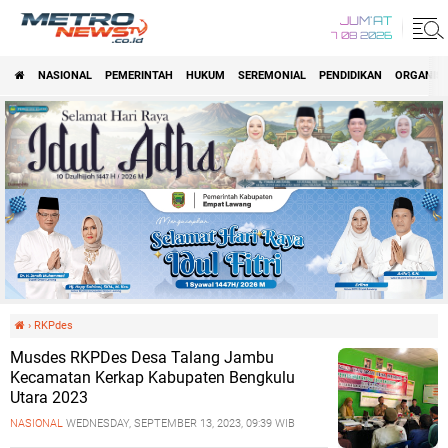
JUM'AT
7 08 2026
NASIONAL
PEMERINTAH
HUKUM
SEREMONIAL
PENDIDIKAN
ORGANISA
›
RKPdes
Musdes RKPDes Desa Talang Jambu
Kecamatan Kerkap Kabupaten Bengkulu
Utara 2023
NASIONAL
WEDNESDAY, SEPTEMBER 13, 2023, 09:39 WIB