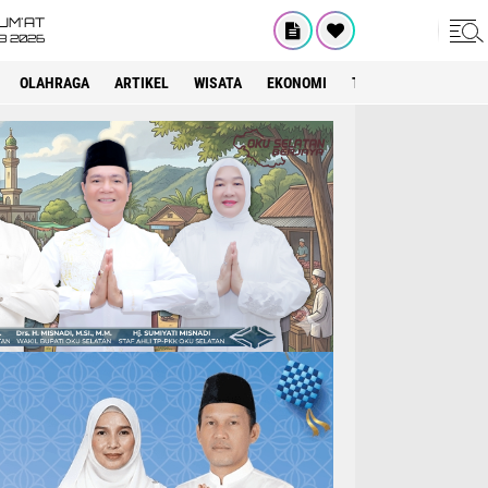
UM'AT
08 2026
OLAHRAGA
ARTIKEL
WISATA
EKONOMI
TEKNOLOGI
INTE