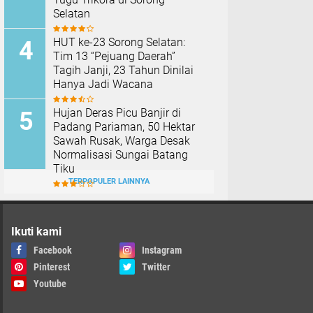
TERPOPULER
Angin Kencang Tumbangkan
Pohon Kelapa, Seorang Warga
Nias Barat Meninggal Dunia
Bupati Eliyunus Waruwu
Mengelak, Mantan Wabup Era
Era Hia Beberkan Bukti Chat
Tanah Adat Belum
Dikompensasi, Warga Palang
Tugu Trikora di Sorong
Selatan