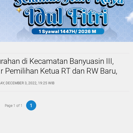
rahan di Kecamatan Banyuasin III,
r Pemilihan Ketua RT dan RW Baru,
riode 2024-2026, Berikut Persyaratan
Y, DECEMBER 3, 2022, 19:25 WIB
1
Page 1 of 1