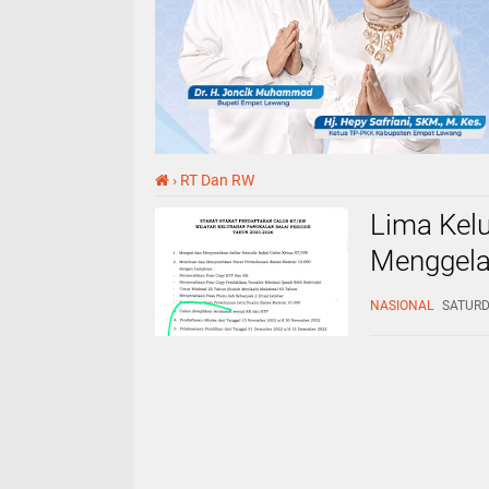
›
RT Dan RW
Lima Kelu
Menggela
Menuju Pe
NASIONAL
SATURDA
Calon