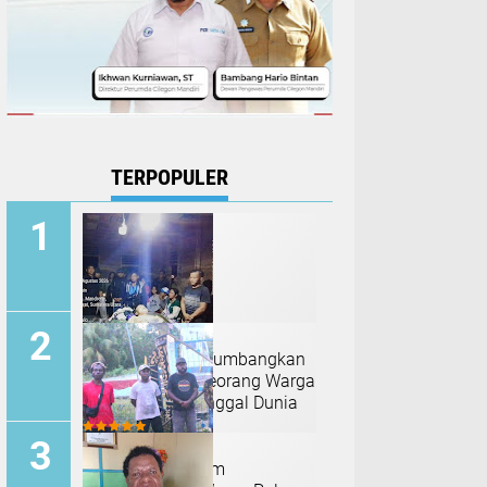
TERPOPULER
Angin Kencang Tumbangkan
Pohon Kelapa, Seorang Warga
Nias Barat Meninggal Dunia
Tanah Adat Belum