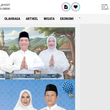
UM'AT
08 2026
OLAHRAGA
ARTIKEL
WISATA
EKONOMI
TEKNOLOGI
INTE