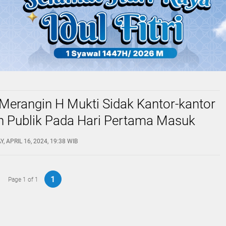
 Merangin H Mukti Sidak Kantor-kantor
n Publik Pada Hari Pertama Masuk
a Hari Raya Idul Fitri 1445 Hijriah
, APRIL 16, 2024, 19:38 WIB
1
Page 1 of 1