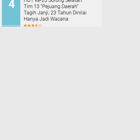
HUT ke-23 Sorong Selatan:
Tim 13 “Pejuang Daerah”
Tagih Janji, 23 Tahun Dinilai
Hanya Jadi Wacana
Hujan Deras Picu Banjir di
Padang Pariaman, 50 Hektar
Sawah Rusak, Warga Desak
Normalisasi Sungai Batang
Tiku
TERPOPULER LAINNYA
Ikuti kami
Facebook
Instagram
Pinterest
Twitter
Youtube
nalistik