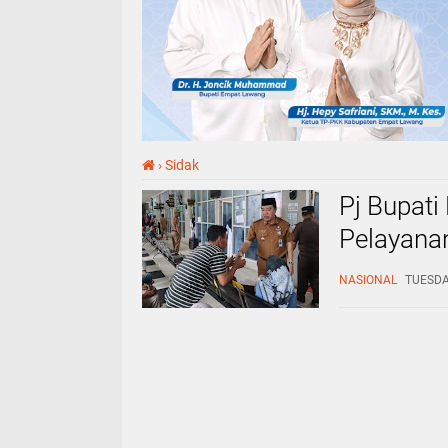
›
Sidak
Pj Bupati
Pelayana
Kerja Pasc
NASIONAL
TUESDAY