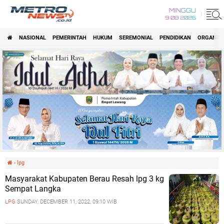
MINGGU
9 08 2026
NASIONAL
PEMERINTAH
HUKUM
SEREMONIAL
PENDIDIKAN
ORGANISA
›
lpg
Masyarakat Kabupaten Berau Resah lpg 3 kg
Sempat Langka
LPG
SUNDAY, DECEMBER 11, 2022, 09:10 WIB