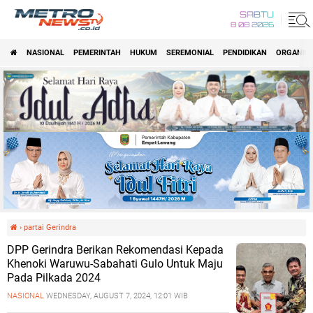
SABTU
8 08 2026
NASIONAL
PEMERINTAH
HUKUM
SEREMONIAL
PENDIDIKAN
ORGANISA
›
partai Gerindra
DPP Gerindra Berikan Rekomendasi Kepada
Khenoki Waruwu-Sabahati Gulo Untuk Maju
Pada Pilkada 2024
NASIONAL
WEDNESDAY, AUGUST 7, 2024, 12:01 WIB