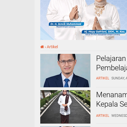
›
Artikel
Pelajaran
Pembelaj
ARTIKEL
SUNDAY, A
Menanam 
Kepala S
Beraksi" 
ARTIKEL
WEDNESDAY