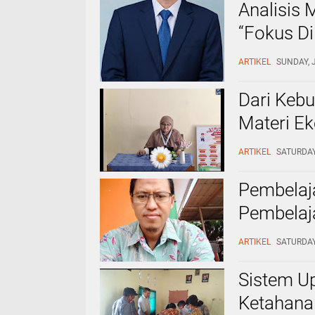
Analisis
“Fokus Di 
Asholahu
ARTIKEL
SUNDAY, J
Dosen Uni
Dari Keb
Materi E
Oleh: Her
ARTIKEL
SATURDAY,
Pembelaja
Pembelaja
(Kepala S
ARTIKEL
SATURDAY,
Cilegon, 
Sistem U
Ketahana