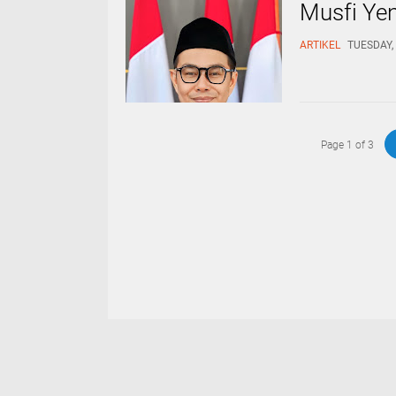
Musfi Ye
ARTIKEL
TUESDAY, 
Page 1 of 3