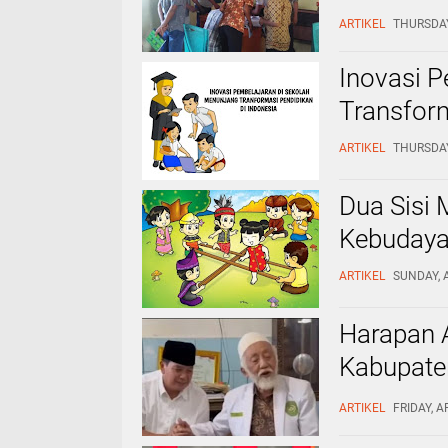
Tepat?
ARTIKEL
THURSDAY
Inovasi 
Transform
ARTIKEL
THURSDAY,
Dua Sisi 
Kebuday
ARTIKEL
SUNDAY, A
Harapan 
Kabupate
Rasyid
ARTIKEL
FRIDAY, A