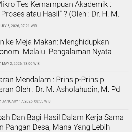
 Mikro Tes Kemampuan Akademik :
Proses atau Hasil” ? (Oleh : Dr. H. M.
din, M.Pd Kepala SMPN 5 Cilegon Dan
ULY 5, 2026, 07:21 WIB
val)
un ke Meja Makan: Menghidupkan
konomi Melalui Pengalaman Nyata
linda, Guru SMP Negeri 5 Cilegon
 MAY 2, 2026, 13:00 WIB
ran Mendalam : Prinsip-Prinsip
ran Oleh : Dr. M. Asholahudin, M. Pd
MPN 5 Cilegon, Plt SMPN Satu Atap
 JANUARY 17, 2026, 08:55 WIB
Dan Dosen Universitas Al- Khairiyah)
pah Dan Bagi Hasil Dalam Kerja Sama
n Pangan Desa, Mana Yang Lebih