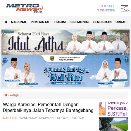
JUM'AT
7 08 2026
NASIONAL
PEMERINTAH
HUKUM
SEREMONIAL
PENDIDIKAN
ORGANISA
›
warga
Warga Apresiasi Pemerintah Dengan
Diperbaikinya Jalan Tepatnya Bantagebang
NASIONAL
WEDNESDAY, DECEMBER 13, 2023, 15:00 WIB