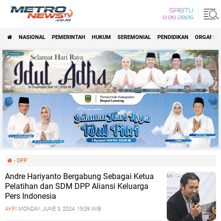
SABTU
8 08 2026
NASIONAL
PEMERINTAH
HUKUM
SEREMONIAL
PENDIDIKAN
ORGANISA
›
DPP
Andre Hariyanto Bergabung Sebagai Ketua
Pelatihan dan SDM DPP Aliansi Keluarga
Pers Indonesia
AKPI
MONDAY, JUNE 3, 2024, 15:09 WIB