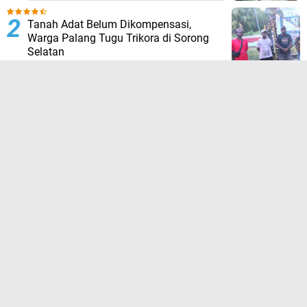
Tanah Adat Belum Dikompensasi,
Warga Palang Tugu Trikora di Sorong
Selatan
HUT ke-23 Sorong Selatan: Tim 13
“Pejuang Daerah” Tagih Janji, 23 Tahun
Dinilai Hanya Jadi Wacana
Hujan Deras Picu Banjir di Padang
Pariaman, 50 Hektar Sawah Rusak,
Warga Desak Normalisasi Sungai
Batang Tiku
Setelah Lama Vakum, Kolam Muara Kati
Kini Hadir Kembali Sambut HUT RI ke-81