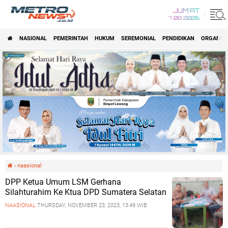
JUM'AT
7 08 2026
NASIONAL
PEMERINTAH
HUKUM
SEREMONIAL
PENDIDIKAN
ORGANISA
›
naasional
DPP Ketua Umum LSM Gerhana
Silahturahim Ke Ktua DPD Sumatera Selatan
NAASIONAL
THURSDAY, NOVEMBER 23, 2023, 13:49 WIB