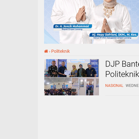
›
Politeknik
DJP Bant
Politekni
NASIONAL
WEDNES