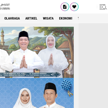
UM'AT
08 2026
OLAHRAGA
ARTIKEL
WISATA
EKONOMI
TEKNOLOGI
INTE