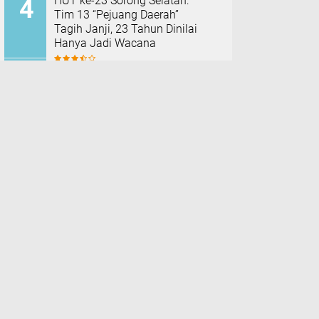
HUT ke-23 Sorong Selatan:
Tim 13 “Pejuang Daerah”
Tagih Janji, 23 Tahun Dinilai
Hanya Jadi Wacana
Hujan Deras Picu Banjir di
Padang Pariaman, 50 Hektar
Sawah Rusak, Warga Desak
Normalisasi Sungai Batang
Tiku
TERPOPULER LAINNYA
Ikuti kami
Facebook
Instagram
Pinterest
Twitter
Youtube
nalistik