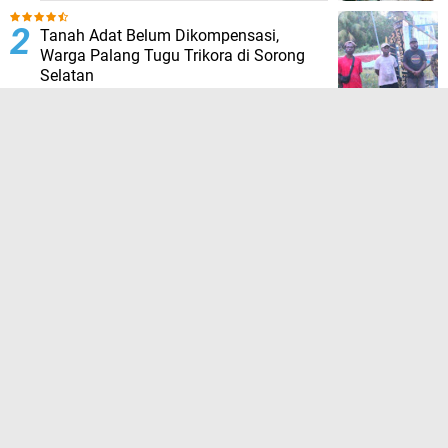
Tanah Adat Belum Dikompensasi,
Warga Palang Tugu Trikora di Sorong
Selatan
HUT ke-23 Sorong Selatan: Tim 13
“Pejuang Daerah” Tagih Janji, 23 Tahun
Dinilai Hanya Jadi Wacana
Hujan Deras Picu Banjir di Padang
Pariaman, 50 Hektar Sawah Rusak,
Warga Desak Normalisasi Sungai
Batang Tiku
Setelah Lama Vakum, Kolam Muara Kati
Kini Hadir Kembali Sambut HUT RI ke-81