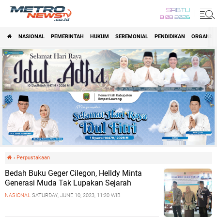
SABTU
8 08 2026
NASIONAL
PEMERINTAH
HUKUM
SEREMONIAL
PENDIDIKAN
ORGANISA
›
Perpustakaan
Bedah Buku Geger Cilegon, Helldy Minta
Generasi Muda Tak Lupakan Sejarah
NASIONAL
SATURDAY, JUNE 10, 2023, 11:20 WIB