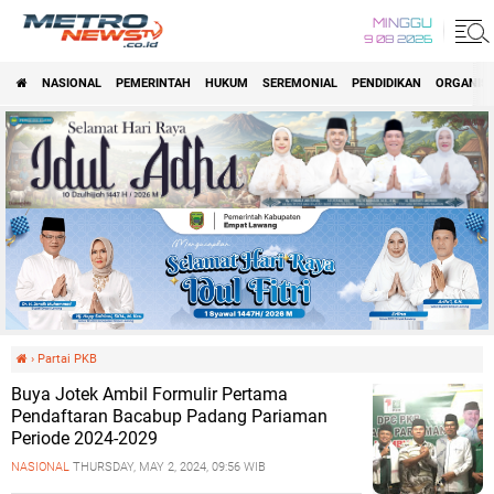
MINGGU
9 08 2026
NASIONAL
PEMERINTAH
HUKUM
SEREMONIAL
PENDIDIKAN
ORGANISA
›
Partai PKB
Buya Jotek Ambil Formulir Pertama
Pendaftaran Bacabup Padang Pariaman
Periode 2024-2029
NASIONAL
THURSDAY, MAY 2, 2024, 09:56 WIB