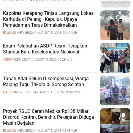
HUKUM
WEDNESDAY, AUGUST 5, 2026, 20:01 WIB
Kapolres Ketapang Tinjau Langsung Lokasi
Karhutla di Pelang–Kepuluk, Upaya
Pemadaman Terus Dimaksimalkan
EDUKASI
WEDNESDAY, AUGUST 5, 2026, 19:42 WIB
Enam Pelabuhan ASDP Resmi Terapkan
Standar Baru Keselamatan Nasional
ASDP
WEDNESDAY, AUGUST 5, 2026, 18:29 WIB
Tanah Adat Belum Dikompensasi, Warga
Palang Tugu Trikora di Sorong Selatan
NASIONAL
WEDNESDAY, AUGUST 5, 2026, 18:10 WIB
Proyek RSUD Cerah Medika Rp138 Miliar
Disorot: Kontrak Berakhir, Pekerjaan Diduga
Masih Berjalan
EDUKASI
WEDNESDAY, AUGUST 5, 2026, 18:08 WIB