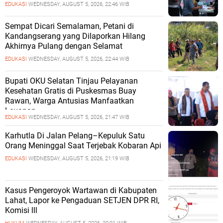
EDUKASI
WEDNESDAY, AUGUST 5, 2026, 22:46 WIB
Sempat Dicari Semalaman, Petani di
Kandangserang yang Dilaporkan Hilang
Akhirnya Pulang dengan Selamat
EDUKASI
WEDNESDAY, AUGUST 5, 2026, 22:44 WIB
Bupati OKU Selatan Tinjau Pelayanan
Kesehatan Gratis di Puskesmas Buay
Rawan, Warga Antusias Manfaatkan
Layanan
EDUKASI
WEDNESDAY, AUGUST 5, 2026, 21:47 WIB
Karhutla Di Jalan Pelang–Kepuluk Satu
Orang Meninggal Saat Terjebak Kobaran Api
EDUKASI
WEDNESDAY, AUGUST 5, 2026, 21:19 WIB
Kasus Pengeroyok Wartawan di Kabupaten
Lahat, Lapor ke Pengaduan SETJEN DPR RI,
Komisi lll