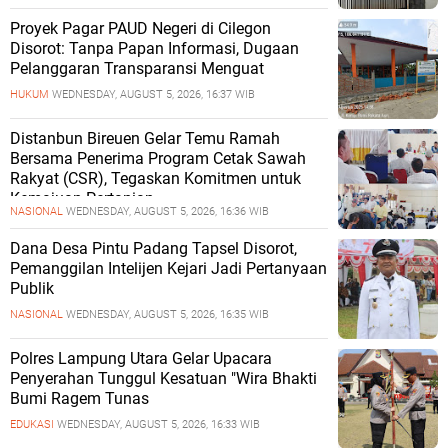
Proyek Pagar PAUD Negeri di Cilegon
Disorot: Tanpa Papan Informasi, Dugaan
Pelanggaran Transparansi Menguat
HUKUM
WEDNESDAY, AUGUST 5, 2026, 16:37 WIB
Distanbun Bireuen Gelar Temu Ramah
Bersama Penerima Program Cetak Sawah
Rakyat (CSR), Tegaskan Komitmen untuk
Kemajuan Pertanian
NASIONAL
WEDNESDAY, AUGUST 5, 2026, 16:36 WIB
Dana Desa Pintu Padang Tapsel Disorot,
Pemanggilan Intelijen Kejari Jadi Pertanyaan
Publik
NASIONAL
WEDNESDAY, AUGUST 5, 2026, 16:35 WIB
Polres Lampung Utara Gelar Upacara
Penyerahan Tunggul Kesatuan "Wira Bhakti
Bumi Ragem Tunas
EDUKASI
WEDNESDAY, AUGUST 5, 2026, 16:33 WIB