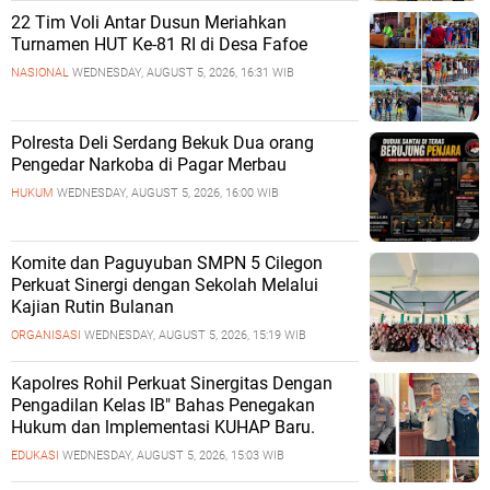
22 Tim Voli Antar Dusun Meriahkan
Turnamen HUT Ke-81 RI di Desa Fafoe
NASIONAL
WEDNESDAY, AUGUST 5, 2026, 16:31 WIB
Polresta Deli Serdang Bekuk Dua orang
Pengedar Narkoba di Pagar Merbau
HUKUM
WEDNESDAY, AUGUST 5, 2026, 16:00 WIB
Komite dan Paguyuban SMPN 5 Cilegon
Perkuat Sinergi dengan Sekolah Melalui
Kajian Rutin Bulanan
ORGANISASI
WEDNESDAY, AUGUST 5, 2026, 15:19 WIB
Kapolres Rohil Perkuat Sinergitas Dengan
Pengadilan Kelas lB" Bahas Penegakan
Hukum dan lmplementasi KUHAP Baru.
EDUKASI
WEDNESDAY, AUGUST 5, 2026, 15:03 WIB