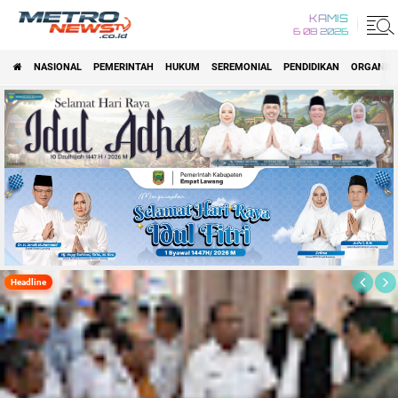
KAMIS
6 08 2026
NASIONAL
PEMERINTAH
HUKUM
SEREMONIAL
PENDIDIKAN
ORGANISA
Metronewstv.co.id
Headline