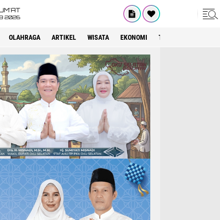
UM'AT
08 2026
OLAHRAGA
ARTIKEL
WISATA
EKONOMI
TEKNOLOGI
INTE