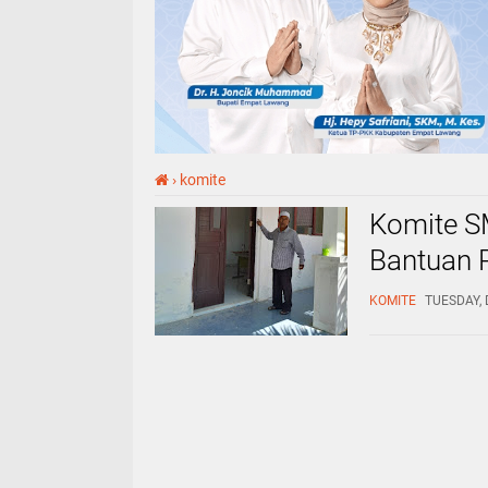
›
komite
Komite S
Bantuan 
KOMITE
TUESDAY, 