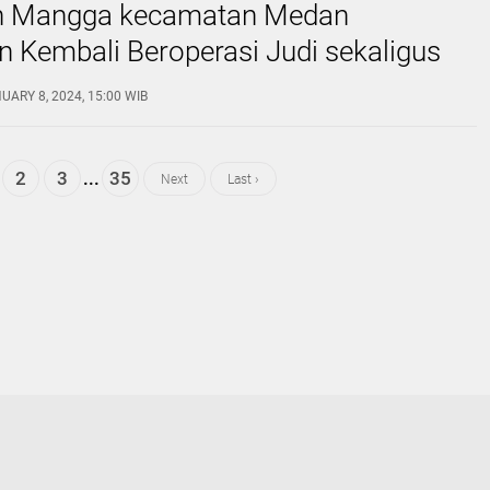
n Mangga kecamatan Medan
 Kembali Beroperasi Judi sekaligus
 narkoba, Kapoldasu Diminta Turun
ARY 8, 2024, 15:00 WIB
2
3
...
35
Next
Last ›