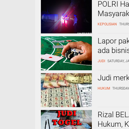
POLRI Ha
Masyarak
KEPOLISIAN
THURS
Lapor pak
ada bisni
JUDI
SATURDAY, JA
Judi merk
HUKUM
THURSDAY,
Rizal BE
Hukum, K