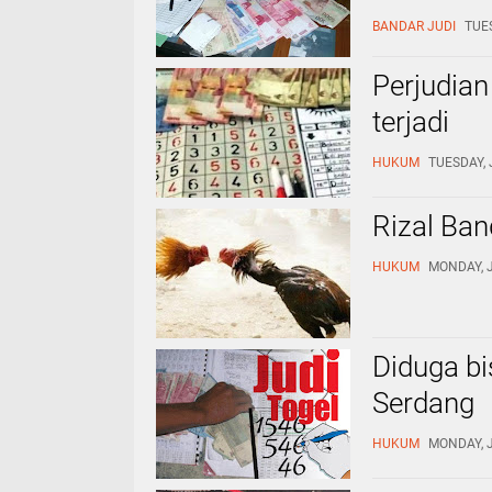
tindakan 
BANDAR JUDI
TUES
Perjudian
terjadi
HUKUM
TUESDAY, 
Rizal Ba
HUKUM
MONDAY, J
Diduga bi
Serdang
HUKUM
MONDAY, J