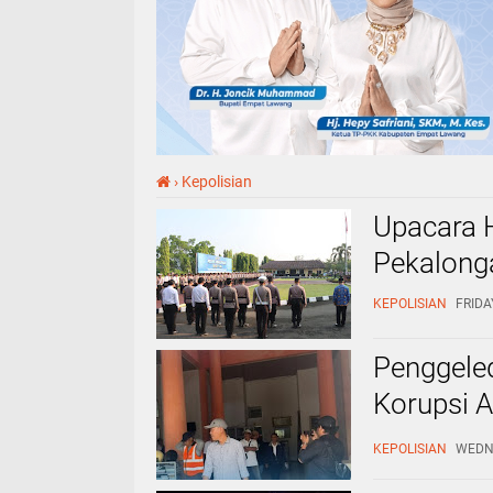
›
Kepolisian
Upacara H
Pekalonga
KEPOLISIAN
FRIDAY
Penggele
Korupsi A
Bengkulu
KEPOLISIAN
WEDNE