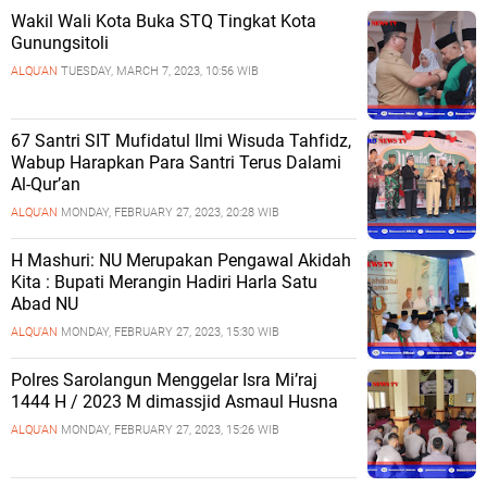
Wakil Wali Kota Buka STQ Tingkat Kota
Gunungsitoli
ALQU'AN
TUESDAY, MARCH 7, 2023, 10:56 WIB
67 Santri SIT Mufidatul Ilmi Wisuda Tahfidz,
Wabup Harapkan Para Santri Terus Dalami
Al-Qur’an
ALQU'AN
MONDAY, FEBRUARY 27, 2023, 20:28 WIB
H Mashuri: NU Merupakan Pengawal Akidah
Kita : Bupati Merangin Hadiri Harla Satu
Abad NU
ALQU'AN
MONDAY, FEBRUARY 27, 2023, 15:30 WIB
Polres Sarolangun Menggelar Isra Mi’raj
1444 H / 2023 M dimassjid Asmaul Husna
ALQU'AN
MONDAY, FEBRUARY 27, 2023, 15:26 WIB