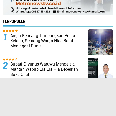
TERPOPULER
Angin Kencang Tumbangkan Pohon
Kelapa, Seorang Warga Nias Barat
Meninggal Dunia
Bupati Eliyunus Waruwu Mengelak,
Mantan Wabup Era Era Hia Beberkan
Bukti Chat
Tanah Adat Belum Dikompensasi,
Warga Palang Tugu Trikora di Sorong
Selatan