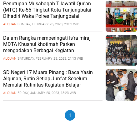
Penutupan Musabaqah Tilawatil Qur'an
(MTQ) Ke-55 Tingkat Kota Tanjungbalai
Dihadiri Waka Polres Tanjungbalai
ALQU'AN
SUNDAY, FEBRUARY 26, 2023, 23:02 WIB
Dalam Rangka memperingati Is'ra miraj
MDTA Khusnul khotimah Parken
mengadakan Berbagai Kegiatan
ALQU'AN
SATURDAY, FEBRUARY 25, 2023, 21:13 WIB
SD Negeri 17 Muara Pinang : Baca Yasin
Alqur'an, Rutin Setiap Jum'at Sebelum
Memulai Rutinitas Kegiatan Belajar
ALQU'AN
FRIDAY, JANUARY 20, 2023, 13:23 WIB
1