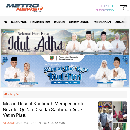
JUM'AT
7 08 2026
NASIONAL
PEMERINTAH
HUKUM
SEREMONIAL
PENDIDIKAN
ORGANISA
›
Alqu'an
Mesjid Husnul Khotimah Memperingati
Nuzulul Qur'an Disertai Santunan Anak
Yatim Piatu
ALQU'AN
SUNDAY, APRIL 9, 2023, 00:53 WIB