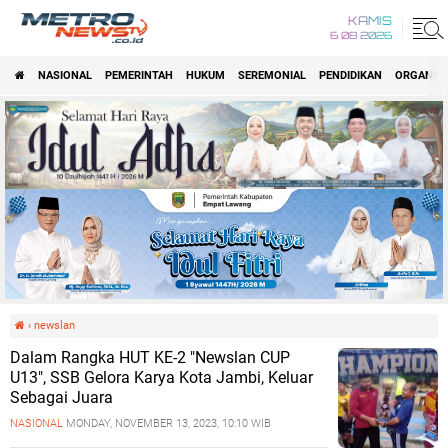
KAMIS
6 08 2026
NASIONAL
PEMERINTAH
HUKUM
SEREMONIAL
PENDIDIKAN
ORGANISA
›
newslan
Dalam Rangka HUT KE-2 "Newslan CUP
U13", SSB Gelora Karya Kota Jambi, Keluar
Sebagai Juara
NASIONAL
MONDAY, NOVEMBER 13, 2023, 10:10 WIB