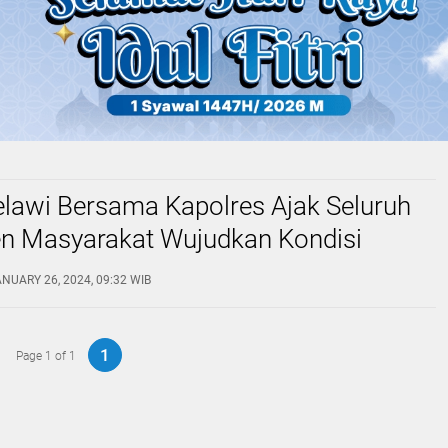
lawi Bersama Kapolres Ajak Seluruh
 Masyarakat Wujudkan Kondisi
ang Harmonis Serta Kondusif Jelang
ANUARY 26, 2024, 09:32 WIB
erentak Tahun 2024
1
Page 1 of 1