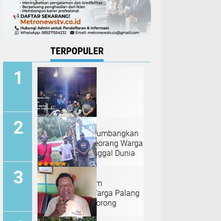
TERPOPULER
Angin Kencang Tumbangkan
Pohon Kelapa, Seorang Warga
Nias Barat Meninggal Dunia
Tanah Adat Belum
Dikompensasi, Warga Palang
Tugu Trikora di Sorong
Selatan