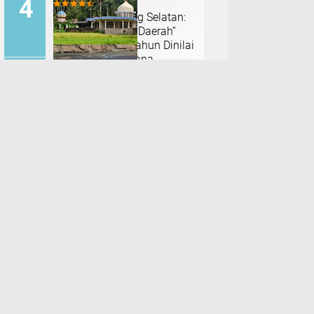
HUT ke-23 Sorong Selatan:
Tim 13 “Pejuang Daerah”
Tagih Janji, 23 Tahun Dinilai
Hanya Jadi Wacana
Hujan Deras Picu Banjir di
Padang Pariaman, 50 Hektar
Sawah Rusak, Warga Desak
Normalisasi Sungai Batang
TERPOPULER LAINNYA
Tiku
Doktor Najam Buka Rapat
Forum Data "Akselerasi
NTB,Satu data untuk
Ikuti kami
perencanaan Pembangunan"
Facebook
Instagram
Pinterest
Twitter
Youtube
nalistik