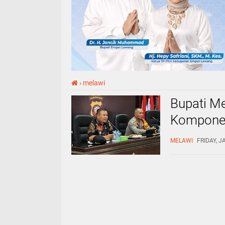
›
melawi
Bupati Me
Komponen
Politik y
MELAWI
FRIDAY, J
Pemilu S