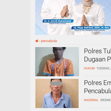
›
pencabula
Polres T
Dugaan P
HUKUM
TUESDAY, 
Polres E
Pencabul
NASIONAL
WEDNES