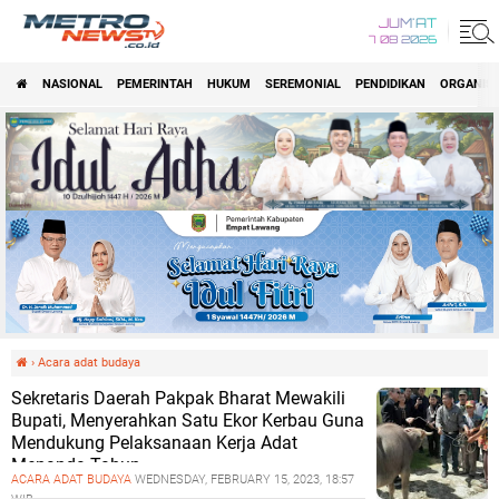
JUM'AT
7 08 2026
NASIONAL
PEMERINTAH
HUKUM
SEREMONIAL
PENDIDIKAN
ORGANISA
›
Acara adat budaya
Sekretaris Daerah Pakpak Bharat Mewakili
Bupati, Menyerahkan Satu Ekor Kerbau Guna
Mendukung Pelaksanaan Kerja Adat
Menanda Tahun
ACARA ADAT BUDAYA
WEDNESDAY, FEBRUARY 15, 2023, 18:57