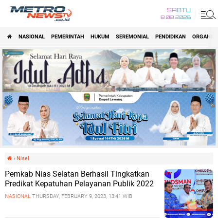
SABTU
8 08 2026
NASIONAL
PEMERINTAH
HUKUM
SEREMONIAL
PENDIDIKAN
ORGANISA
›
Nisel
Pemkab Nias Selatan Berhasil Tingkatkan
Predikat Kepatuhan Pelayanan Publik 2022
NASIONAL
THURSDAY, FEBRUARY 9, 2023, 13:41 WIB