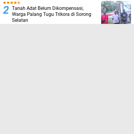
Tanah Adat Belum Dikompensasi,
Warga Palang Tugu Trikora di Sorong
Selatan
HUT ke-23 Sorong Selatan: Tim 13
“Pejuang Daerah” Tagih Janji, 23 Tahun
Dinilai Hanya Jadi Wacana
Hujan Deras Picu Banjir di Padang
Pariaman, 50 Hektar Sawah Rusak,
Warga Desak Normalisasi Sungai
Batang Tiku
Setelah Lama Vakum, Kolam Muara Kati
Kini Hadir Kembali Sambut HUT RI ke-81