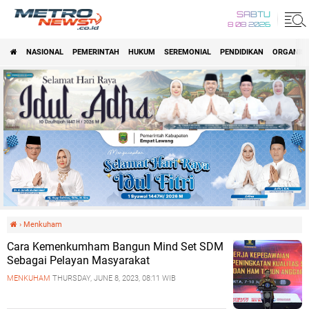
SABTU
8 08 2026
NASIONAL
PEMERINTAH
HUKUM
SEREMONIAL
PENDIDIKAN
ORGANISA
›
Menkuham
Cara Kemenkumham Bangun Mind Set SDM
Sebagai Pelayan Masyarakat
MENKUHAM
THURSDAY, JUNE 8, 2023, 08:11 WIB