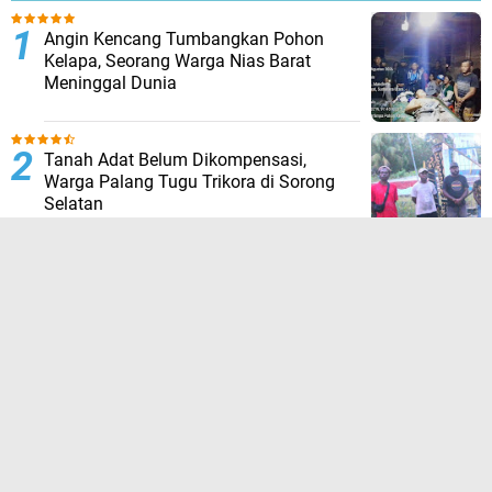
Angin Kencang Tumbangkan Pohon
Kelapa, Seorang Warga Nias Barat
Meninggal Dunia
Tanah Adat Belum Dikompensasi,
Warga Palang Tugu Trikora di Sorong
Selatan
HUT ke-23 Sorong Selatan: Tim 13
“Pejuang Daerah” Tagih Janji, 23 Tahun
Dinilai Hanya Jadi Wacana
Hujan Deras Picu Banjir di Padang
Pariaman, 50 Hektar Sawah Rusak,
Warga Desak Normalisasi Sungai
Batang Tiku