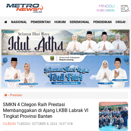
MINGGU
9 08 2026
NASIONAL
PEMERINTAH
HUKUM
SEREMONIAL
PENDIDIKAN
ORGANISA
›
Prestasi
SMKN 4 Cilegon Raih Prestasi
Membanggakan di Ajang LKBB Labrak VI
Tingkat Provinsi Banten
CILEGON
TUESDAY, OCTOBER 8, 2024, 16:07 WIB