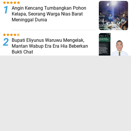
Angin Kencang Tumbangkan Pohon
Kelapa, Seorang Warga Nias Barat
Meninggal Dunia
Bupati Eliyunus Waruwu Mengelak,
Mantan Wabup Era Era Hia Beberkan
Bukti Chat
Tanah Adat Belum Dikompensasi,
Warga Palang Tugu Trikora di Sorong
Selatan
HUT ke-23 Sorong Selatan: Tim 13
“Pejuang Daerah” Tagih Janji, 23 Tahun
Dinilai Hanya Jadi Wacana