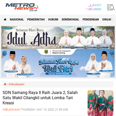
JUM'AT
7 08 2026
NASIONAL
PEMERINTAH
HUKUM
SEREMONIAL
PENDIDIKAN
ORGANISA
›
Kebudayaan
SDN Samang Raya II Raih Juara 2, Salah
Satu Wakil Citangkil untuk Lomba Tari
Kreasi
KEBUDAYAAN
THURSDAY, MAY 15, 2025, 21:39 WIB